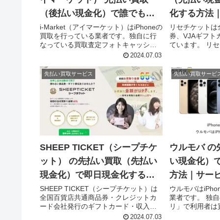
（後払い現金化）で誰でも簡
化する方法
単に即日現金化する方法｜5ch
詳細情報
i-Market（アイマーケット）はiPhoneの
リセチケットは
買取を行っている業者です。独自に行
券、VJAギフ
口コミとサービス詳細情報
なっている買取査定フォトキャッシュ
ています。 リ
で利用者は買取してもらいたいiPhone
買取（先払い買
2024.07.03
の画像を送るだけで即査定、買取価格
つの買取プラン
が決まり先払いで現金買取してもらえ
取（先払い買取
先払い買取サービス
先払い買取サービ
るので即日現金...
の現金化が可能な
SHEEP TICKET（シープチケ
ウルモバ の
ット） の先払い買取（先払い
い現金化）
現金化）で即日現金化する方
方法｜サー
法｜サービス内容・詳細情報
報
SHEEP TICKET（シープチケット）は
ウルモバはiPh
全国百貨店共通商品券・クレジットカ
業者です。 独
ード会社発行のギフトカード・収入印
リ」で利用者は
紙・切手などの即日買取を行っていま
iPhoneの写
2024.07.03