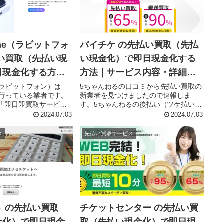
hone（ラビットフォ
バイチケ の先払い買取（先払
い買取（先払い現
い現金化）で即日現金化する
日現金化する方法
方法｜サービス内容・詳細情
内容・詳細情報
報
ne（ラビットフォン）は
5ちゃんねるの口コミから先払い買取の
取を行っている業者です。
新業者を見つけましたので速報しま
「即日即買取サービ
す。5ちゃんねるの後払い（ツケ払い)
買取してもらいたい
現金化情報スレ128の投稿を見ると、エ
2024.07.03
2024.07.03
真を送ります。査定と買取
コペイ（先払い買取）とペイリー（後
先払いで現金買取して
払いファクタリング）の利用者に向け
ス
先払い買取サービス
..
てLINEなどからバイチケ（先...
 の先払い買取
チケットセンター の先払い買
金化）で即日現金
取（先払い現金化）で即日現