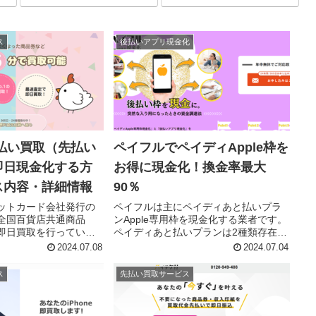
ス
後払いアプリ現金化
払い買取（先払い
ペイフルでペイディApple枠を
即日現金化する方
お得に現金化！換金率最大
ス内容・詳細情報
90％
ットカード会社発行の
ペイフルは主にペイディあと払いプラ
全国百貨店共通商品
ンApple専用枠を現金化する業者です。
即日買取を行っていま
ペイディあと払いプランは2種類存在し
影査定プラン（先払い買
ます。 ペイディあと払いプラン通常枠
2024.07.08
2024.07.04
プラン（郵送買取）の
ペイディあと払いプランApple枠 この記
ンがあり、先払い撮影
事では、ペイフルを利用してペイディ
ス
先払い買取サービス
払い買取）を利用する
あと払いプランA...