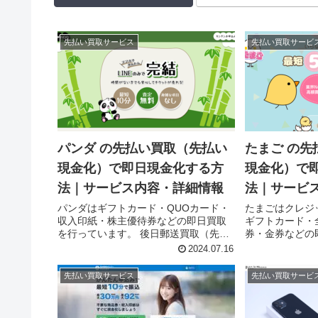
先払い買取サービス
先払い買取サービ
パンダ の先払い買取（先払い
たまご の先
現金化）で即日現金化する方
現金化）で
法｜サービス内容・詳細情報
法｜サービ
パンダはギフトカード・QUOカード・
たまごはクレジ
収入印紙・株主優待券などの即日買取
ギフトカード・
を行っています。 後日郵送買取（先払
券・金券などの
い買取）と郵送査定プラン（郵送買
す。 先払い撮
2024.07.16
取）の２つの買取プランがあり、後日
取）と郵送査定
郵送買取（先払い買取）を利用する
２つの買取プラ
先払い買取サービス
先払い買取サービ
と、即日中に現金化ができるサービス
査定プラン（先
を...
と...