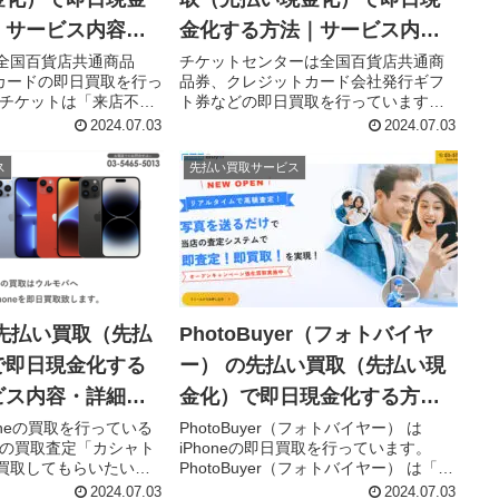
｜サービス内容・
金化する方法｜サービス内
容・詳細情報
全国百貨店共通商品
チケットセンターは全国百貨店共通商
トカードの即日買取を行っ
品券、クレジットカード会社発行ギフ
セチケットは「来店不要
ト券などの即日買取を行っています。
取）」「郵送買取」の2
チケットセンターは「オンライン買取
2024.07.03
2024.07.03
があり、「来店不要買
（先払い買取）」「郵送買取」の2つの
）」は即日最短15分で
買取プランがあり、「オンライン買取
ス
先払い買取サービス
サービスです...
（先払い買取）」は即日での現金化...
先払い買取（先払
PhotoBuyer（フォトバイヤ
で即日現金化する
ー） の先払い買取（先払い現
ビス内容・詳細情
金化）で即日現金化する方法
｜サービス内容・詳細情報
oneの買取を行っている
PhotoBuyer（フォトバイヤー） は
自の買取査定「カシャト
iPhoneの即日買取を行っています。
買取してもらいたい
PhotoBuyer（フォトバイヤー） は「オ
真を送ります。査定と買取
ンライン買取（先払い買取）」と「郵
2024.07.03
2024.07.03