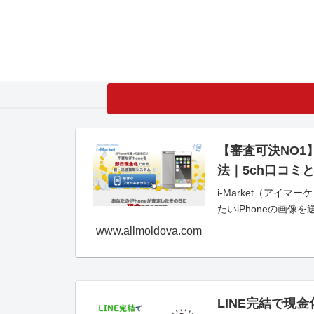
【審査可決NO1
法｜5ch口コミ
i-Market（ア
たいiPhoneの画
www.allmoldova.com
LINE完結で現