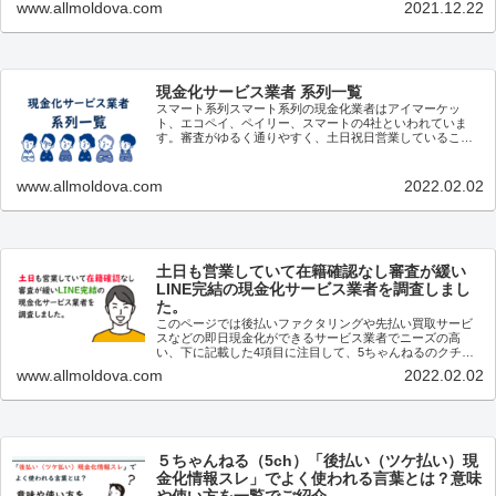
www.allmoldova.com
2021.12.22
現金化サービス業者 系列一覧
スマート系列スマート系列の現金化業者はアイマーケッ
ト、エコペイ、ペイリー、スマートの4社といわれていま
す。審査がゆるく通りやすく、土日祝日営業していること
や問い合わせ等で割と融通がきくことなどからネットの評
判も良いようです。この4...
www.allmoldova.com
2022.02.02
土日も営業していて在籍確認なし審査が緩い
LINE完結の現金化サービス業者を調査しまし
た。
このページでは後払いファクタリングや先払い買取サービ
スなどの即日現金化ができるサービス業者でニーズの高
い、下に記載した4項目に注目して、5ちゃんねるのクチコ
ミなど利用者の声を元に調査しました。土日祝日も営業し
www.allmoldova.com
2022.02.02
ている申込み後の審査で...
５ちゃんねる（5ch）「後払い（ツケ払い）現
金化情報スレ」でよく使われる言葉とは？意味