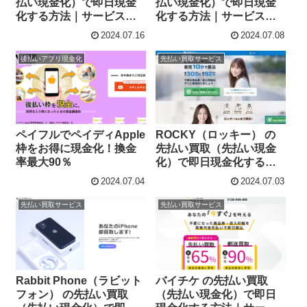
払い現金化）で即日現金
払い現金化）で即日現金
化する方法｜サービス内
化する方法｜サービス内
容・詳細情報
容・詳細情報
2024.07.16
2024.07.08
後払いアプリ現金化
先払い買取サービス
ペイフルでペイディApple
ROCKY（ロッキー） の
枠をお得に現金化！換金
先払い買取（先払い現金
率最大90％
化）で即日現金化する方
法｜サービス内容・詳細
2024.07.04
2024.07.03
情報
先払い買取サービス
先払い買取サービス
Rabbit Phone（ラビット
バイチケ の先払い買取
フォン） の先払い買取
（先払い現金化）で即日