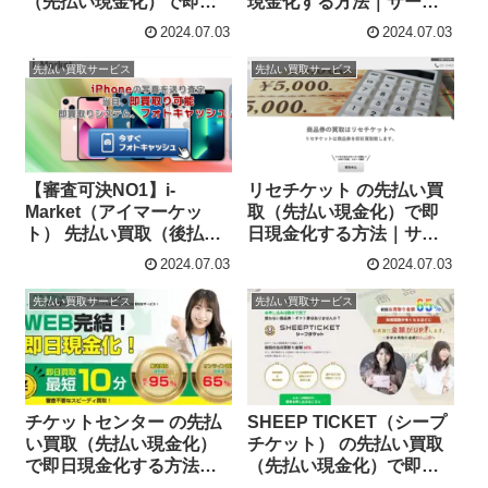
（先払い現金化）で即日
現金化する方法｜サービ
現金化する方法｜サービ
ス内容・詳細情報
2024.07.03
2024.07.03
ス内容・詳細情報
先払い買取サービス
先払い買取サービス
【審査可決NO1】i-
リセチケット の先払い買
Market（アイマーケッ
取（先払い現金化）で即
ト） 先払い買取（後払い
日現金化する方法｜サー
現金化）で誰でも簡単に
ビス内容・詳細情報
2024.07.03
2024.07.03
即日現金化する方法｜5ch
口コミとサービス詳細情
先払い買取サービス
先払い買取サービス
報
チケットセンター の先払
SHEEP TICKET（シープ
い買取（先払い現金化）
チケット） の先払い買取
で即日現金化する方法｜
（先払い現金化）で即日
サービス内容・詳細情報
現金化する方法｜サービ