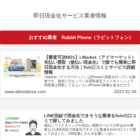
即日現金化サービス業者情報
おすすめ業者 Rabbit Phone（ラビットフォン）
【審査可決NO1】i-Market（アイマーケット）
先払い買取（後払い現金化）で誰でも簡単に即
日現金化する方法｜5ch口コミとサービス詳細
情報
i-Market（アイマーケット）はiPhoneの買取を行っている業
者です。独自に行なっている買取査定フォトキャッシュで
利用者は買取してもらいたいiPhoneの画像を送るだけで即
査定、買取価格が決まり先払いで現金買取してもらえるの
www.allmoldova.com
2022.01.04
で即日現...
LINE完結で現金化できそうな業者を5chの口コ
ミで探してみました
後払いファクタリングや先払い買取サービスの申込みや審
査などLINE完結で現金化できそうな業者を5chの口コミで探
してみました。208名無しさん＠お腹いっぱい。
2021/11/03(水) 23:02:36.18ID:fK9u6RZ...