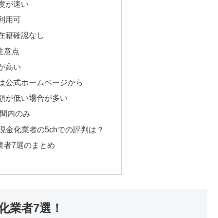
度が速い
利用可
在籍確認なし
注意点
が高い
は公式ホームページから
額が低い場合が多い
時間内のみ
い現金化業者の5chでの評判は？
業者7選のまとめ
化業者7選！