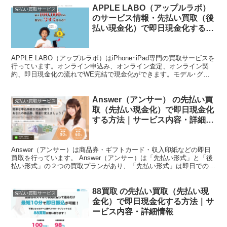
APPLE LABO（アップルラボ）
先払い買取サービス
のサービス情報・先払い買取（後
払い現金化）で即日現金化する方
法
APPLE LABO（アップルラボ）はiPhone･iPad専門の買取サービスを
行っています。オンライン申込み、オンライン査定、オンライン契
約、即日現金化の流れでWE完結で現金化ができます。モデル･グレ
ード･コンディションにより最大10万円...
Answer（アンサー） の先払い買
先払い買取サービス
取（先払い現金化）で即日現金化
する方法｜サービス内容・詳細情
報
Answer（アンサー）は商品券・ギフトカード・収入印紙などの即日
買取を行っています。 Answer（アンサー）は「先払い形式」と「後
払い形式」の２つの買取プランがあり、「先払い形式」は即日での現
金化が可能なサービスです。 本記事では、An...
88買取 の先払い買取（先払い現
先払い買取サービス
金化）で即日現金化する方法｜サ
ービス内容・詳細情報