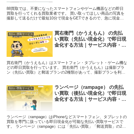
88買取では、不要になったスマートフォンやゲーム機器などの即日
買取を行ってくれる買取業者です。 買い取ってほしい商品の写真を
撮影して送るだけで最短10分で現金をGETできるので、急に現金が
必要になった方など、どなたでも簡単にご利用することが...
買右衛門（かうえもん） の先払
先払い買取サービス
い買取（先払い現金化）で即日現
金化する方法｜サービス内容・詳
細情報
買右衛門（かうえもん）はスマートフォン・タブレット・ゲーム機な
どの即日買取を行っています。 買右衛門（かうえもん）は撮影プラ
ン（先払い買取）と郵送プランの2種類があって、撮影プランを利用
の場合最短5分で即日現金化が可能なサービスを展開してい...
ランページ（rampage） の先払
先払い買取サービス
い買取（後払い現金化）で即日現
金化する方法｜サービス内容・詳
細情報
ランページ（rampage）はiPhoneなどスマートフォン、タブレットの
買取を専門に扱っている即日現金化が可能な先払い買取サービスで
す。 ランページ（rampage）には「先払い買取」「郵送買取」の2通
りの買取プランがあり、最短10分で即...