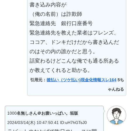
書き込み内容が
（俺の名前）は詐欺師
緊急連絡先 銀行口座番号
緊急連絡先を教えた業者はフレンズ、
ココア、ドンキだけだから書き込んだ
のはその内の誰かだと思う。
話変わるけどこんな俺でも通る所ある
か教えてくれると助かる。
引用元：
後払い（ツケ払い)現金化情報スレ164
5ち
ゃんねる
1000
名無しさん＠お腹いっぱい。垢版
2024/03/14(木) 10:47:50.41 ID:uH7hGTsJ0