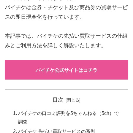
バイチケは金券・チケット及び商品券の買取サービ
スの即日現金化を行っています。
本記事では、バイチケの先払い買取サービスの仕組
みとご利用方法を詳しく解説いたします。
バイチケ公式サイトはコチラ
目次
バイチケの口コミ評判を5ちゃんねる（5ch）で
調査
バイチケ 先払い買取サービスの系列