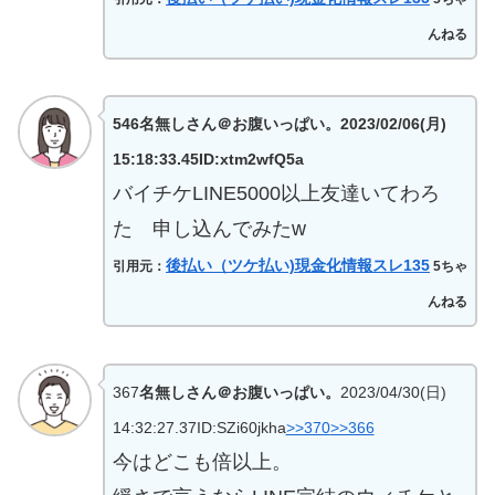
んねる
546名無しさん＠お腹いっぱい。2023/02/06(月)
15:18:33.45ID:xtm2wfQ5a
バイチケLINE5000以上友達いてわろ
た 申し込んでみたw
後払い（ツケ払い)現金化情報スレ135
引用元：
5ちゃ
んねる
367
名無しさん＠お腹いっぱい。
2023/04/30(日)
14:32:27.37ID:SZi60jkha
>>370
>>366
今はどこも倍以上。