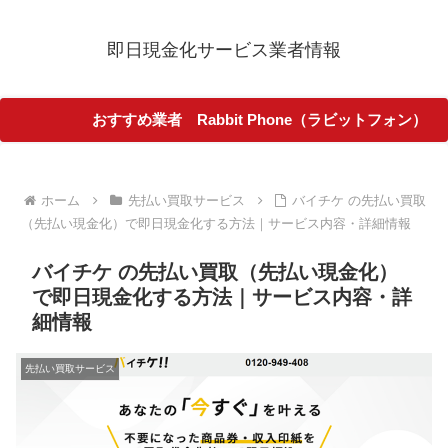
即日現金化サービス業者情報
おすすめ業者 Rabbit Phone（ラビットフォン）
ホーム
先払い買取サービス
バイチケ の先払い買取
（先払い現金化）で即日現金化する方法｜サービス内容・詳細情報
バイチケ の先払い買取（先払い現金化）
で即日現金化する方法｜サービス内容・詳
細情報
先払い買取サービス