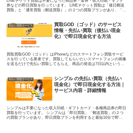
LINEチケット買取は不要になった商品券・金券・収入印紙・ギフト
券などの即日買取を行っています。 LINEチケット買取は「後日郵送
買取」と「通常買取（郵送買取）」の２つの買取プランがあり、「先
払い買取」は最短10分で即日現金化が可能なサービ...
買取GOD（ゴッド）のサービス
先払い買取サービス
情報・先払い買取（後払い現金
化）で即日現金化する方法
買取買取GOD（ゴッド）はiPhoneなどのスマートフォン買取サービ
スを行っている業者です。買取してもらいたいスマートフォンの画像
を送るだけで先払い買取してもらえ、商品の発送は7日以内という事
もあって、現金化を目的にした利用者が多いようです...
シンプル の先払い買取（先払い
先払い買取サービス
現金化）で即日現金化する方法｜
サービス内容・詳細情報
シンプルは不要になった収入印紙・ギフトカード・各種商品券の即日
買取を行っています。 シンプルは「即日買取」「郵送買取」の２つ
の買取プランがあり、即日買取プランを利用すると最短10分で即日
現金化が可能なサービスを展開しています。 本記事では、...