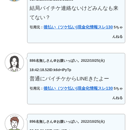
結局バイチケ連絡ないけどみんなも来
てない？
後払い（ツケ払い)現金化情報スレ130
引用元：
5ちゃ
んねる
886名無しさん＠お腹いっぱい。2022/10/25(火)
18:42:18.52ID:k6d+iPyTp
普通にバイチケからLINEきたよー
後払い（ツケ払い)現金化情報スレ130
引用元：
5ちゃ
んねる
896名無しさん＠お腹いっぱい。2022/10/25(火)