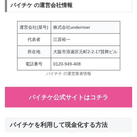
バイチケ の運営会社情報
運営会社(屋号)
株式会社underriver
代表者
江原裕一
所在地
大阪市浪速区元町2-2-17賛興ビル
電話番号
0120-949-408
バイチケ の運営業者情報
バイチケ公式サイトはコチラ
バイチケを利用して現金化する方法