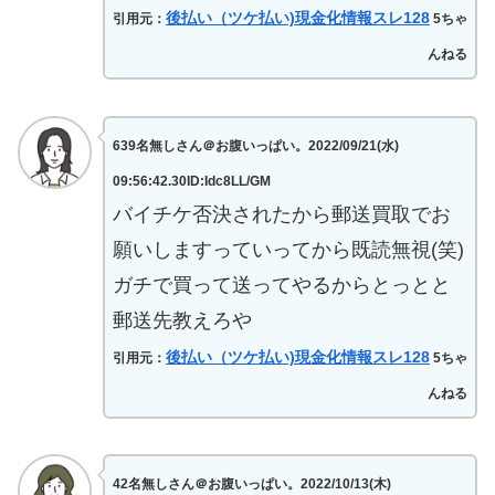
後払い（ツケ払い)現金化情報スレ128
引用元：
5ちゃ
んねる
639名無しさん＠お腹いっぱい。2022/09/21(水)
09:56:42.30ID:Idc8LL/GM
バイチケ否決されたから郵送買取でお
願いしますっていってから既読無視(笑)
ガチで買って送ってやるからとっとと
郵送先教えろや
後払い（ツケ払い)現金化情報スレ128
引用元：
5ちゃ
んねる
42名無しさん＠お腹いっぱい。2022/10/13(木)