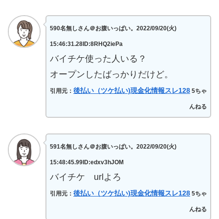
590名無しさん＠お腹いっぱい。2022/09/20(火)
15:46:31.28ID:8RHQ2iePa
バイチケ使った人いる？
オープンしたばっかりだけど。
後払い（ツケ払い)現金化情報スレ128
引用元：
5ちゃ
んねる
591名無しさん＠お腹いっぱい。2022/09/20(火)
15:48:45.99ID:edxv3hJOM
バイチケ urlよろ
後払い（ツケ払い)現金化情報スレ128
引用元：
5ちゃ
んねる