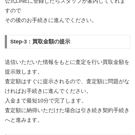
公式LINEに登録したらスタッフが案内してくれま
すので
その後のお手続きに進んでください。
Step-3：買取金額の提示
送信いただいた情報をもとに査定を行い買取金額を
提示致します。
査定額はすぐに提示されるので、査定額に問題がな
ければお手続きに進んでください。
入金まで最短10分で完了します。
査定額に納得いただけた場合は引き続き契約手続き
へと進みます。