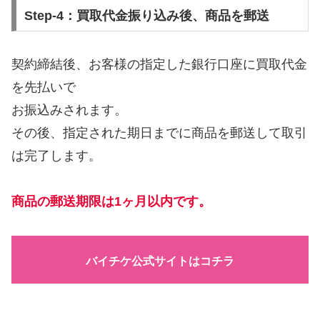
Step-4：買取代金振り込み後、商品を郵送
契約締結後、お客様の指定した銀行口座に買取代金
を先払いで
お振込みされます。
その後、指定された期日までに商品を郵送して取引
は完了します。
商品の郵送期限は1ヶ月以内です。
バイチケ公式サイトはコチラ