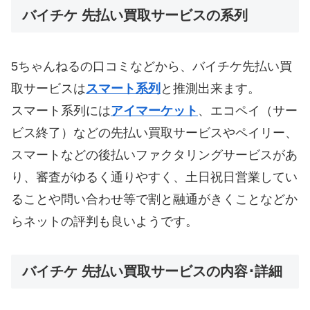
バイチケ 先払い買取サービスの系列
5ちゃんねるの口コミなどから、バイチケ先払い買
取サービスは
スマート系列
と推測出来ます。
スマート系列には
アイマーケット
、エコペイ（サー
ビス終了）などの先払い買取サービスやペイリー、
スマートなどの後払いファクタリングサービスがあ
り、審査がゆるく通りやすく、土日祝日営業してい
ることや問い合わせ等で割と融通がきくことなどか
らネットの評判も良いようです。
バイチケ 先払い買取サービスの内容･詳細