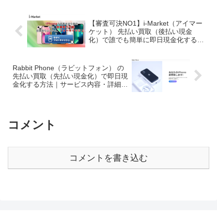
【審査可決NO1】i-Market（アイマー
ケット） 先払い買取（後払い現金
化）で誰でも簡単に即日現金化する方
法｜5ch口コミとサービス詳細情報
Rabbit Phone（ラビットフォン） の
先払い買取（先払い現金化）で即日現
金化する方法｜サービス内容・詳細情
報
コメント
コメントを書き込む