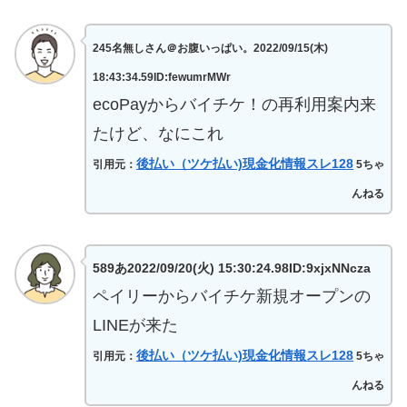
245名無しさん＠お腹いっぱい。2022/09/15(木)
18:43:34.59ID:fewumrMWr
ecoPayからバイチケ！の再利用案内来
たけど、なにこれ
後払い（ツケ払い)現金化情報スレ128
引用元：
5ちゃ
んねる
589あ2022/09/20(火) 15:30:24.98ID:9xjxNNcza
ペイリーからバイチケ新規オープンの
LINEが来た
後払い（ツケ払い)現金化情報スレ128
引用元：
5ちゃ
んねる