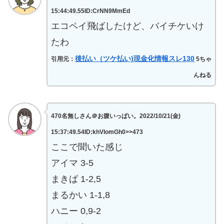
15:44:49.55ID:CrNN9MmEd
エコペイ飛ばしたけど、バイチケいけ
たわ
後払い（ツケ払い)現金化情報スレ130
引用元：
5ちゃ
んねる
470名無しさん＠お腹いっぱい。2022/10/21(金)
15:37:49.54ID:khVIomGh0>>473
ここで聞いた感じ
アイマ 3-5
まきば 1-2,5
まるかい 1-1,8
ハニー 0,9-2