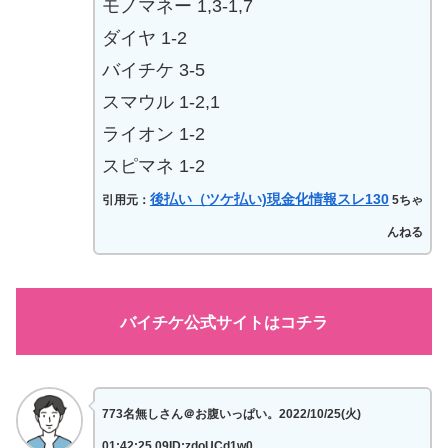
モノマネー 1,3-1,7
ダイヤ 1-2
バイチケ 3-5
スマウル 1-2,1
ライオン 1-2
スピマネ 1-2
後払い（ツケ払い)現金化情報スレ130
引用元：
5ちゃ
んねる
バイチケ公式サイトはコチラ
773名無しさん＠お腹いっぱい。2022/10/25(火)
01:42:25.09ID:zdoUCd1w0