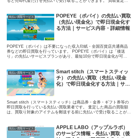
ると売却代金だけを先払いで受け取ることができます。 買取査定自
体は無料で申し込むことができるので、買取価格のおお...
POPEYE（ポパイ）の先払い買取
先払い買取サービス
（先払い現金化）で即日現金化す
る方法｜サービス内容・詳細情報
POPEYE（ポパイ）は不要になった収入印紙・全国百貨店共通商品
券などの即日買取を行っています。 POPEYE（ポパイ）は「後送
り」の先払いサービスプランがあり、最短10分で即日現金化が可能
なサービスを展開しています。 本記事では、POPE...
Smart stitch（スマートスティッ
先払い買取サービス
チ） の先払い買取（先払い現金
化）で即日現金化する方法｜サー
ビス内容・詳細情報
Smart stitch（スマートスティッチ）は商品券・金券・ギフト券等の
即日買取を行っている先払い買取業者です。 査定した商品の買取額
は、買取り対象のアイテムを郵送する前に先払いで受け取ることが出
来るので即日で現金を手に入れることが可能で...
APPLE LABO（アップルラボ）
先払い買取サービス
のサービス情報・先払い買取（後