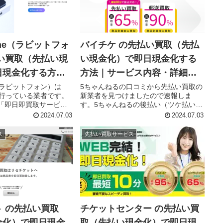
hone（ラビットフォ
バイチケ の先払い買取（先払
い買取（先払い現
い現金化）で即日現金化する
日現金化する方法
方法｜サービス内容・詳細情
内容・詳細情報
報
ne（ラビットフォン）は
5ちゃんねるの口コミから先払い買取の
取を行っている業者です。
新業者を見つけましたので速報しま
「即日即買取サービ
す。5ちゃんねるの後払い（ツケ払い)
買取してもらいたい
現金化情報スレ128の投稿を見ると、エ
2024.07.03
2024.07.03
真を送ります。査定と買取
コペイ（先払い買取）とペイリー（後
先払いで現金買取して
払いファクタリング）の利用者に向け
ス
先払い買取サービス
..
てLINEなどからバイチケ（先...
 の先払い買取
チケットセンター の先払い買
金化）で即日現金
取（先払い現金化）で即日現