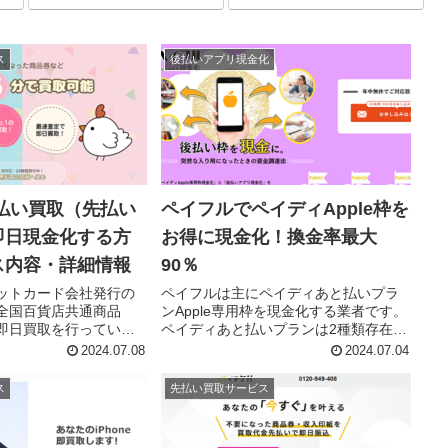
ス
後払いアプリ現金化
払い買取（先払い
ペイフルでペイディApple枠を
即日現金化する方
お得に現金化！換金率最大
ス内容・詳細情報
90％
ットカード会社発行の
ペイフルは主にペイディあと払いプラ
全国百貨店共通商品
ンApple専用枠を現金化する業者です。
即日買取を行っていま
ペイディあと払いプランは2種類存在し
影査定プラン（先払い買
ます。 ペイディあと払いプラン通常枠
2024.07.08
2024.07.04
プラン（郵送買取）の
ペイディあと払いプランApple枠 この記
ンがあり、先払い撮影
事では、ペイフルを利用してペイディ
ス
先払い買取サービス
払い買取）を利用する
あと払いプランA...