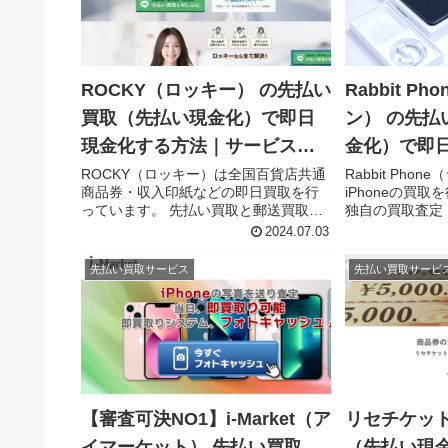
ROCKY（ロッキー） の先払い
Rabbit P
買取（先払い現金化）で即日
ン） の先払
現金化する方法｜サービス内
金化）で即
容・詳細情報
｜サービス
ROCKY（ロッキー）は全国百貨店共通
Rabbit Pho
商品券・収入印紙などの即日買取を行
iPhoneの買
っています。 先払い買取と郵送買取の
独自の買取査定
２つの買取プランがあり、先払い買取
ス」で利用者は
2024.07.03
を利用すると、即日中に現金化ができ
iPhoneの写
るサービスを展開しています。 本記事
価格が確定次第
先払い買取サービス
先払い買取サービ
では、ROCKY（ロッキー）...
もらうことで即日.
【審査可決NO1】i-Market（ア
リセチケット
イマーケット） 先払い買取
（先払い現