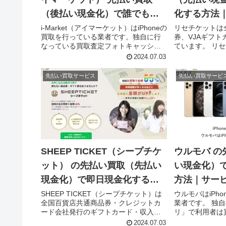
（後払い現金化）で誰でも簡
化する方法
単に即日現金化する方法｜5ch
詳細情報
i-Market（アイマーケット）はiPhoneの
リセチケットは
買取を行っている業者です。独自に行
券、VJAギフ
口コミとサービス詳細情報
なっている買取査定フォトキャッシュ
ています。 リ
で利用者は買取してもらいたいiPhone
買取（先払い買
2024.07.03
の画像を送るだけで即査定、買取価格
つの買取プラン
が決まり先払いで現金買取してもらえ
取（先払い買取
先払い買取サービス
先払い買取サービ
るので即日現金...
の現金化が可能な
SHEEP TICKET（シープチケ
ウルモバ の
ット） の先払い買取（先払い
い現金化）
現金化）で即日現金化する方
方法｜サー
法｜サービス内容・詳細情報
報
SHEEP TICKET（シープチケット）は
ウルモバはiPh
全国百貨店共通商品券・クレジットカ
業者です。 独
ード会社発行のギフトカード・収入印
リ」で利用者は
紙・切手などの即日買取を行っていま
iPhoneの写
2024.07.03