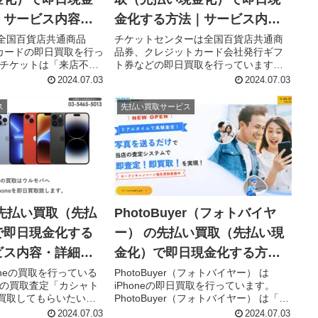
｜サービス内容・
金化する方法｜サービス内
容・詳細情報
全国百貨店共通商品
チケットセンターは全国百貨店共通商
トカードの即日買取を行っ
品券、クレジットカード会社発行ギフ
セチケットは「来店不要
ト券などの即日買取を行っています。
取）」「郵送買取」の2
チケットセンターは「オンライン買取
2024.07.03
2024.07.03
があり、「来店不要買
（先払い買取）」「郵送買取」の2つの
）」は即日最短15分で
買取プランがあり、「オンライン買取
ス
先払い買取サービス
サービスです...
（先払い買取）」は即日での現金化...
先払い買取（先払
PhotoBuyer（フォトバイヤ
で即日現金化する
ー） の先払い買取（先払い現
ビス内容・詳細情
金化）で即日現金化する方法
｜サービス内容・詳細情報
oneの買取を行っている
PhotoBuyer（フォトバイヤー） は
自の買取査定「カシャト
iPhoneの即日買取を行っています。
買取してもらいたい
PhotoBuyer（フォトバイヤー） は「オ
真を送ります。査定と買取
ンライン買取（先払い買取）」と「郵
2024.07.03
2024.07.03