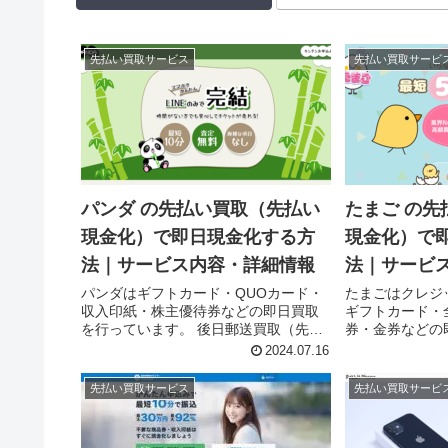
先払い買取サービス
先払い買取サービ
パンダ の先払い買取（先払い
たまご の先
現金化）で即日現金化する方
現金化）で
法｜サービス内容・詳細情報
法｜サービ
パンダはギフトカード・QUOカード・
たまごはクレジ
収入印紙・株主優待券などの即日買取
ギフトカード・
を行っています。 後日郵送買取（先払
券・金券などの
い買取）と郵送査定プラン（郵送買
す。 先払い撮
2024.07.16
取）の２つの買取プランがあり、後日
取）と郵送査定
郵送買取（先払い買取）を利用する
２つの買取プラ
先払い買取サービス
先払い買取サービ
と、即日中に現金化ができるサービス
査定プラン（先
を...
と...