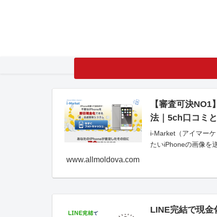
【審査可決NO1
法｜5ch口コミ
i-Market（ア
たいiPhoneの画
www.allmoldova.com
LINE完結で現