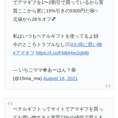
でアマギフを1〜2割引で買っているから実
質ここから更に15%引きの5300円だ😆✨
元値から28％オフ💕
私はいつもベテルギフトを使ってるよ🙌
今のところトラブルなし🙆‍♀️
#お得に買い物
#アマギフ
https://t.co/FMbHov2qM9
— いちごママ🍓あーはん？🤪
(@15ma_ma)
August 16, 2021
ベテルギフトってサイトでアマギフを買っ
てお買い物すると実質77%の値段で買えま