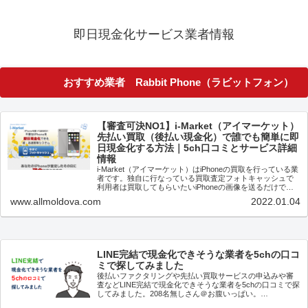
即日現金化サービス業者情報
おすすめ業者 Rabbit Phone（ラビットフォン）
【審査可決NO1】i-Market（アイマーケット）
先払い買取（後払い現金化）で誰でも簡単に即
日現金化する方法｜5ch口コミとサービス詳細
情報
i-Market（アイマーケット）はiPhoneの買取を行っている業
者です。独自に行なっている買取査定フォトキャッシュで
利用者は買取してもらいたいiPhoneの画像を送るだけで即
査定、買取価格が決まり先払いで現金買取してもらえるの
www.allmoldova.com
2022.01.04
で即日現...
LINE完結で現金化できそうな業者を5chの口コ
ミで探してみました
後払いファクタリングや先払い買取サービスの申込みや審
査などLINE完結で現金化できそうな業者を5chの口コミで探
してみました。208名無しさん＠お腹いっぱい。
2021/11/03(水) 23:02:36.18ID:fK9u6RZ...