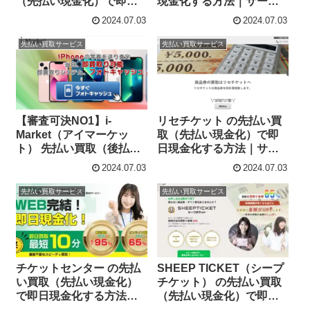
（先払い現金化）で即日
現金化する方法｜サービ
現金化する方法｜サービ
ス内容・詳細情報
2024.07.03
2024.07.03
ス内容・詳細情報
先払い買取サービス
先払い買取サービス
【審査可決NO1】i-
リセチケット の先払い買
Market（アイマーケッ
取（先払い現金化）で即
ト） 先払い買取（後払い
日現金化する方法｜サー
現金化）で誰でも簡単に
ビス内容・詳細情報
2024.07.03
2024.07.03
即日現金化する方法｜5ch
口コミとサービス詳細情
先払い買取サービス
先払い買取サービス
報
チケットセンター の先払
SHEEP TICKET（シープ
い買取（先払い現金化）
チケット） の先払い買取
で即日現金化する方法｜
（先払い現金化）で即日
サービス内容・詳細情報
現金化する方法｜サービ