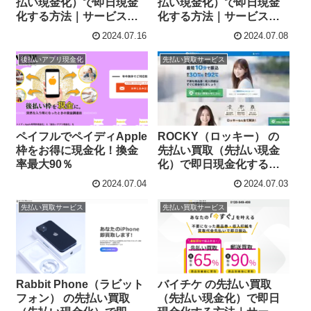
払い現金化）で即日現金
払い現金化）で即日現金
化する方法｜サービス内
化する方法｜サービス内
容・詳細情報
容・詳細情報
2024.07.16
2024.07.08
後払いアプリ現金化
先払い買取サービス
ペイフルでペイディApple
ROCKY（ロッキー） の
枠をお得に現金化！換金
先払い買取（先払い現金
率最大90％
化）で即日現金化する方
法｜サービス内容・詳細
2024.07.04
2024.07.03
情報
先払い買取サービス
先払い買取サービス
Rabbit Phone（ラビット
バイチケ の先払い買取
フォン） の先払い買取
（先払い現金化）で即日