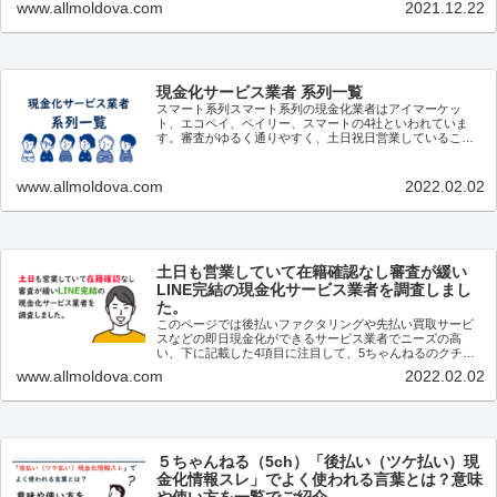
www.allmoldova.com
2021.12.22
現金化サービス業者 系列一覧
スマート系列スマート系列の現金化業者はアイマーケッ
ト、エコペイ、ペイリー、スマートの4社といわれていま
す。審査がゆるく通りやすく、土日祝日営業していること
や問い合わせ等で割と融通がきくことなどからネットの評
判も良いようです。この4...
www.allmoldova.com
2022.02.02
土日も営業していて在籍確認なし審査が緩い
LINE完結の現金化サービス業者を調査しまし
た。
このページでは後払いファクタリングや先払い買取サービ
スなどの即日現金化ができるサービス業者でニーズの高
い、下に記載した4項目に注目して、5ちゃんねるのクチコ
ミなど利用者の声を元に調査しました。土日祝日も営業し
www.allmoldova.com
2022.02.02
ている申込み後の審査で...
５ちゃんねる（5ch）「後払い（ツケ払い）現
金化情報スレ」でよく使われる言葉とは？意味