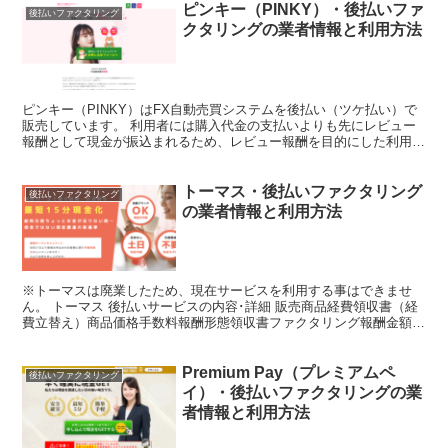
ピンキー（PINKY）・後払いファ
後払いファクタリング
クタリングの業者情報と利用方法
ピンキー（PINKY）はFX自動売買システムを後払い（ツケ払い）で
販売しています。 利用者には購入代金の支払いよりも先にレビュー
報酬として現金が振込まれるため、レビュー報酬を目的にした利用者
が多いようです。 このページではピンキー（PINK...
トーマス・後払いファクタリング
後払いファクタリング
の業者情報と利用方法
※トーマスは廃業したため、現在サービスを利用する事はできませ
ん。 トーマス 後払いサービスの内容･詳細 販売商品経費領収書（経
費立替え）商品価格手数料報酬形態領収書ファクタリング報酬金額
20,000円～50,000円在籍確認なし決済スピード...
Premium Pay（プレミアムペ
後払いファクタリング
イ）・後払いファクタリングの業
者情報と利用方法