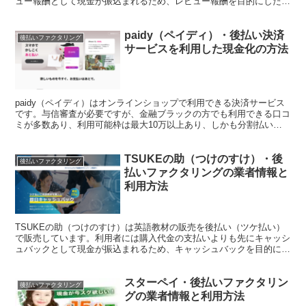
ュー報酬として現金が振込まれるため、レビュー報酬を目的にした利
用者が多いようです。このページではJ.M...
paidy（ペイディ）・後払い決済
後払いファクタリング
サービスを利用した現金化の方法
paidy（ペイディ）はオンラインショップで利用できる決済サービス
です。与信審査が必要ですが、金融ブラックの方でも利用できる口コ
ミが多数あり、利用可能枠は最大10万以上あり、しかも分割払いが
なんと手数料無料でご利用できます。 この記事ではペ...
TSUKEの助（つけのすけ）・後
後払いファクタリング
払いファクタリングの業者情報と
利用方法
TSUKEの助（つけのすけ）は英語教材の販売を後払い（ツケ払い）
で販売しています。利用者には購入代金の支払いよりも先にキャッシ
ュバックとして現金が振込まれるため、キャッシュバックを目的にし
た利用者が多いようです。このページではTSUKEの助...
スターペイ・後払いファクタリン
後払いファクタリング
グの業者情報と利用方法