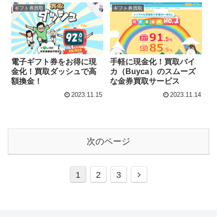
ギフト券買取
ギフト券買取
電子ギフト券をお得に現
手軽に現金化！買取バイ
金化！買取ダッシュで高
カ（Buyca）のスムーズ
額換金！
な金券買取サービス
2023.11.15
2023.11.14
次のページ
次
1
2
3
へ