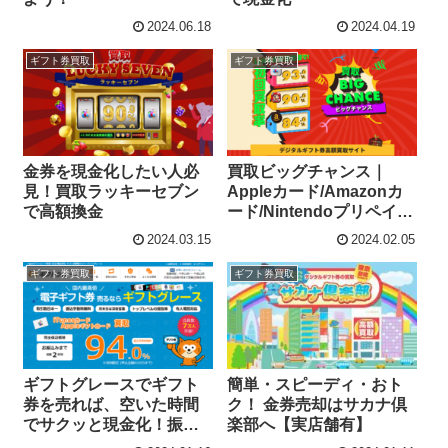
2024.06.18
2024.04.19
ギフト券買取
ギフト券買取
金券を現金化したい人必
買取ビッグチャンス｜
見！買取ラッキーセブン
Appleカード/Amazonカ
で高額換金
ード/Nintendoプリペイド
カードを高額買取！
2024.03.15
2024.02.05
ギフト券買取
ギフト券買取
ギフトグレースでギフト
簡単・スピーディ・おト
券を売れば、空いた時間
ク！ 金券売却はサカナ倶
でサクッと現金化！振込
楽部へ【実店舗有】
手数料も無料！