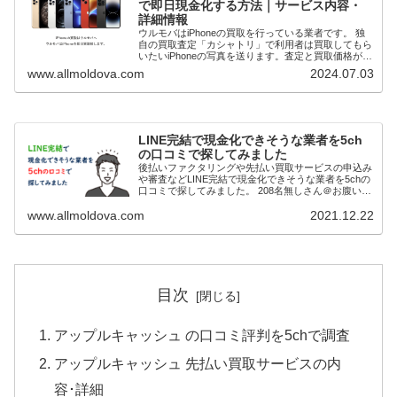
で即日現金化する方法｜サービス内容・
詳細情報
ウルモバはiPhoneの買取を行っている業者です。 独
自の買取査定「カシャトリ」で利用者は買取してもら
いたいiPhoneの写真を送ります。査定と買取価格が確
定次第先払いで現金買取してもらうことで即日現金化
www.allmoldova.com
2024.07.03
（最短20分）が可能です。 本記事で...
LINE完結で現金化できそうな業者を5ch
の口コミで探してみました
後払いファクタリングや先払い買取サービスの申込み
や審査などLINE完結で現金化できそうな業者を5chの
口コミで探してみました。 208名無しさん＠お腹いっ
ぱい。2021/11/03(水) 23:02:36.18ID:fK9u6RZQp>>2...
www.allmoldova.com
2021.12.22
目次
アップルキャッシュ の口コミ評判を5chで調査
アップルキャッシュ 先払い買取サービスの内
容･詳細