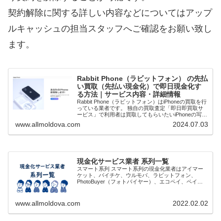
契約解除に関する詳しい内容などについてはアップ
ルキャッシュの担当スタッフへご確認をお願い致し
ます。
Rabbit Phone（ラビットフォン） の先払
い買取（先払い現金化）で即日現金化す
る方法｜サービス内容・詳細情報
Rabbit Phone（ラビットフォン）はiPhoneの買取を行
っている業者です。 独自の買取査定「即日即買取サ
ービス」で利用者は買取してもらいたいiPhoneの写真
を送ります。査定と買取価格が確定次第先払いで現金
www.allmoldova.com
2024.07.03
買取してもらうことで即日...
現金化サービス業者 系列一覧
スマート系列 スマート系列の現金化業者はアイマー
ケット、バイチケ、ウルモバ、ラビットフォン、
PhotoBuyer（フォトバイヤー）、エコペイ、ペイリ
ー、スマートの8社といわれています。 審査がゆるく
通りやすく、土日祝日営業していることや問い...
www.allmoldova.com
2022.02.02