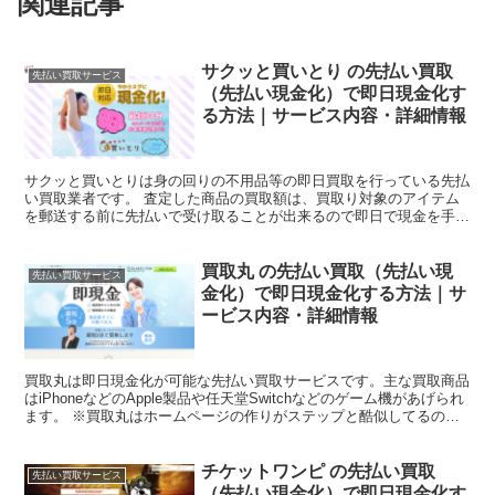
関連記事
サクッと買いとり の先払い買取
先払い買取サービス
（先払い現金化）で即日現金化す
る方法｜サービス内容・詳細情報
サクッと買いとりは身の回りの不用品等の即日買取を行っている先払
い買取業者です。 査定した商品の買取額は、買取り対象のアイテム
を郵送する前に先払いで受け取ることが出来るので即日で現金を手に
入れることが可能です。 本記事では、サクッと買いとりの...
買取丸 の先払い買取（先払い現
先払い買取サービス
金化）で即日現金化する方法｜サ
ービス内容・詳細情報
買取丸は即日現金化が可能な先払い買取サービスです。主な買取商品
はiPhoneなどのApple製品や任天堂Switchなどのゲーム機があげられ
ます。 ※買取丸はホームページの作りがステップと酷似してるので
系列業者の可能性が大です。 お金が必要...
チケットワンピ の先払い買取
先払い買取サービス
（先払い現金化）で即日現金化す