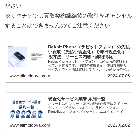
ださい。
※サクチケでは買取契約締結後の取引をキャンセル
することはできませんのでご注意ください。
Rabbit Phone（ラビットフォン） の先払
い買取（先払い現金化）で即日現金化す
る方法｜サービス内容・詳細情報
Rabbit Phone（ラビットフォン）はiPhoneの買取を行
っている業者です。 独自の買取査定「即日即買取サ
ービス」で利用者は買取してもらいたいiPhoneの写真
を送ります。査定と買取価格が確定次第先払いで現金
www.allmoldova.com
2024.07.03
買取してもらうことで即日...
現金化サービス業者 系列一覧
スマート系列 スマート系列の現金化業者はアイマー
ケット、バイチケ、ウルモバ、ラビットフォン、
PhotoBuyer（フォトバイヤー）、エコペイ、ペイリ
ー、スマートの8社といわれています。 審査がゆるく
通りやすく、土日祝日営業していることや問い...
www.allmoldova.com
2022.02.02