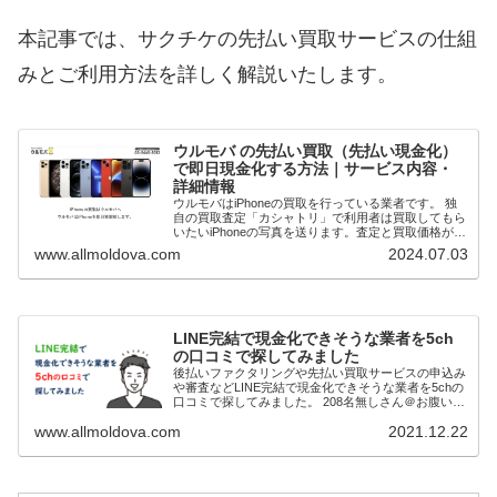
本記事では、サクチケの先払い買取サービスの仕組
みとご利用方法を詳しく解説いたします。
ウルモバ の先払い買取（先払い現金化）
で即日現金化する方法｜サービス内容・
詳細情報
ウルモバはiPhoneの買取を行っている業者です。 独
自の買取査定「カシャトリ」で利用者は買取してもら
いたいiPhoneの写真を送ります。査定と買取価格が確
定次第先払いで現金買取してもらうことで即日現金化
www.allmoldova.com
2024.07.03
（最短20分）が可能です。 本記事で...
LINE完結で現金化できそうな業者を5ch
の口コミで探してみました
後払いファクタリングや先払い買取サービスの申込み
や審査などLINE完結で現金化できそうな業者を5chの
口コミで探してみました。 208名無しさん＠お腹いっ
ぱい。2021/11/03(水) 23:02:36.18ID:fK9u6RZQp>>2...
www.allmoldova.com
2021.12.22