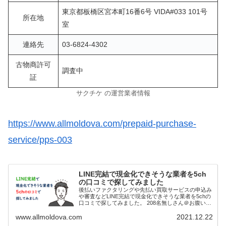
東京都板橋区宮本町16番6号 VIDA#033 101号
所在地
室
連絡先
03-6824-4302
古物商許可
調査中
証
サクチケ の運営業者情報
https://www.allmoldova.com/prepaid-purchase-
service/pps-003
LINE完結で現金化できそうな業者を5ch
の口コミで探してみました
後払いファクタリングや先払い買取サービスの申込み
や審査などLINE完結で現金化できそうな業者を5chの
口コミで探してみました。 208名無しさん＠お腹いっ
ぱい。2021/11/03(水) 23:02:36.18ID:fK9u6RZQp>>2...
www.allmoldova.com
2021.12.22