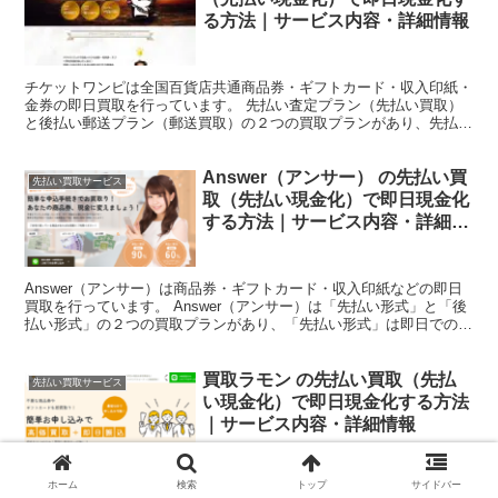
る方法｜サービス内容・詳細情報
チケットワンピは全国百貨店共通商品券・ギフトカード・収入印紙・
金券の即日買取を行っています。 先払い査定プラン（先払い買取）
と後払い郵送プラン（郵送買取）の２つの買取プランがあり、先払い
査定プラン（先払い買取）を利用するとLINEでの取引で...
Answer（アンサー） の先払い買
先払い買取サービス
取（先払い現金化）で即日現金化
する方法｜サービス内容・詳細情
報
Answer（アンサー）は商品券・ギフトカード・収入印紙などの即日
買取を行っています。 Answer（アンサー）は「先払い形式」と「後
払い形式」の２つの買取プランがあり、「先払い形式」は即日での現
金化が可能なサービスです。 本記事では、An...
買取ラモン の先払い買取（先払
先払い買取サービス
い現金化）で即日現金化する方法
｜サービス内容・詳細情報
ホーム
検索
トップ
サイドバー
買取ラモンは未使用の商品券・収入印紙・ギフトカードなどの即日買