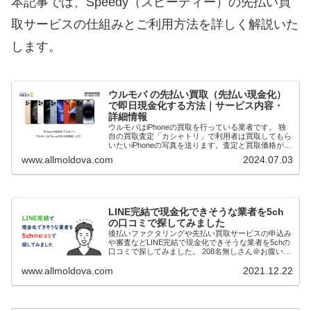
本記事では、Speedy（スピーディー）の先払い買
取サービスの仕組みとご利用方法を詳しく解説いた
します。
ウルモバ の先払い買取（先払い現金化）
で即日現金化する方法｜サービス内容・
詳細情報
ウルモバはiPhoneの買取を行っている業者です。 独
自の買取査定「カシャトリ」で利用者は買取してもら
いたいiPhoneの写真を送ります。査定と買取価格が確
定次第先払いで現金買取してもらうことで即日現金化
www.allmoldova.com
2024.07.03
（最短20分）が可能です。 本記事で...
LINE完結で現金化できそうな業者を5ch
の口コミで探してみました
後払いファクタリングや先払い買取サービスの申込み
や審査などLINE完結で現金化できそうな業者を5chの
口コミで探してみました。 208名無しさん＠お腹いっ
ぱい。2021/11/03(水) 23:02:36.18ID:fK9u6RZQp>>2...
www.allmoldova.com
2021.12.22