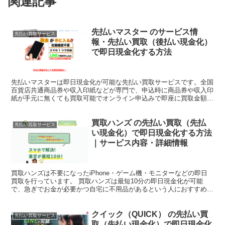
関連記事
先払いマスター のサービス情
先払い買取サービス
報・先払い買取（後払い現金化）
で即日現金化する方法
先払いマスターは即日現金化が可能な先払い買取サービスです。全国
百貨店共通商品券や収入印紙などが専門で、申込時に商品券や収入印
紙が手元に無くても買取可能でオンライン申込みで即座に買取金額の
提示、買取金額に納得できれば最短10分のWEB完結で即...
買取ハンズ の先払い買取（先払
先払い買取サービス
い現金化）で即日現金化する方法
｜サービス内容・詳細情報
買取ハンズは不要になったiPhone・ゲーム機・モニターなどの即日
買取を行っています。 買取ハンズは最短10分の即日現金化が可能
で、急ぎでお金が必要かつ自宅に不用品があるという人におすすめし
たい先払い買取業者です。現在買取ハンズでは、買取価...
クイック（QUICK） の先払い買
先払い買取サービス
取（先払い現金化）で即日現金化