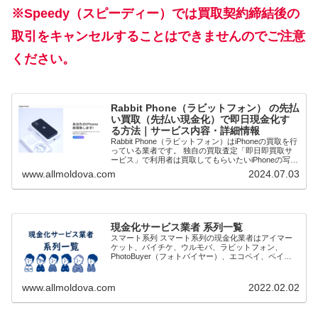
※Speedy（スピーディー）では買取契約締結後の
取引をキャンセルすることはできませんのでご注意
ください。
Rabbit Phone（ラビットフォン） の先払
い買取（先払い現金化）で即日現金化す
る方法｜サービス内容・詳細情報
Rabbit Phone（ラビットフォン）はiPhoneの買取を行
っている業者です。 独自の買取査定「即日即買取サ
ービス」で利用者は買取してもらいたいiPhoneの写真
を送ります。査定と買取価格が確定次第先払いで現金
www.allmoldova.com
2024.07.03
買取してもらうことで即日...
現金化サービス業者 系列一覧
スマート系列 スマート系列の現金化業者はアイマー
ケット、バイチケ、ウルモバ、ラビットフォン、
PhotoBuyer（フォトバイヤー）、エコペイ、ペイリ
ー、スマートの8社といわれています。 審査がゆるく
通りやすく、土日祝日営業していることや問い...
www.allmoldova.com
2022.02.02