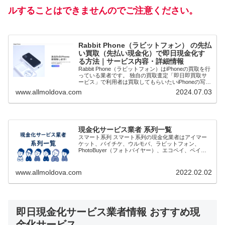
ルすることはできませんのでご注意ください。
Rabbit Phone（ラビットフォン） の先払
い買取（先払い現金化）で即日現金化す
る方法｜サービス内容・詳細情報
Rabbit Phone（ラビットフォン）はiPhoneの買取を行
っている業者です。 独自の買取査定「即日即買取サ
ービス」で利用者は買取してもらいたいiPhoneの写真
を送ります。査定と買取価格が確定次第先払いで現金
www.allmoldova.com
2024.07.03
買取してもらうことで即日...
現金化サービス業者 系列一覧
スマート系列 スマート系列の現金化業者はアイマー
ケット、バイチケ、ウルモバ、ラビットフォン、
PhotoBuyer（フォトバイヤー）、エコペイ、ペイリ
ー、スマートの8社といわれています。 審査がゆるく
通りやすく、土日祝日営業していることや問い...
www.allmoldova.com
2022.02.02
即日現金化サービス業者情報 おすすめ現
金化サービス