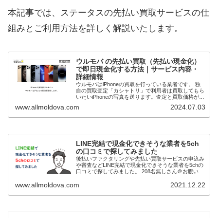
本記事では、ステータスの先払い買取サービスの仕
組みとご利用方法を詳しく解説いたします。
ウルモバ の先払い買取（先払い現金化）
で即日現金化する方法｜サービス内容・
詳細情報
ウルモバはiPhoneの買取を行っている業者です。 独
自の買取査定「カシャトリ」で利用者は買取してもら
いたいiPhoneの写真を送ります。査定と買取価格が確
定次第先払いで現金買取してもらうことで即日現金化
www.allmoldova.com
2024.07.03
（最短20分）が可能です。 本記事で...
LINE完結で現金化できそうな業者を5ch
の口コミで探してみました
後払いファクタリングや先払い買取サービスの申込み
や審査などLINE完結で現金化できそうな業者を5chの
口コミで探してみました。 208名無しさん＠お腹いっ
ぱい。2021/11/03(水) 23:02:36.18ID:fK9u6RZQp>>2...
www.allmoldova.com
2021.12.22