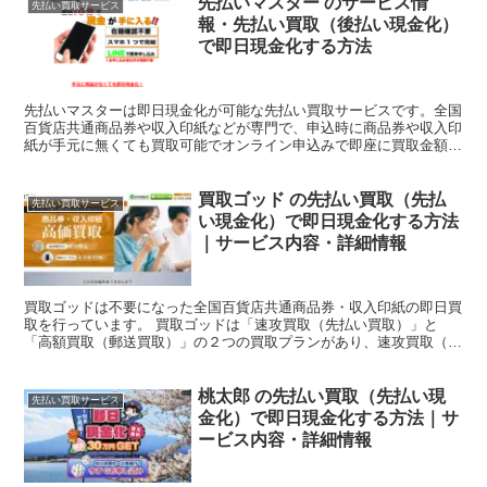
先払いマスター のサービス情
先払い買取サービス
報・先払い買取（後払い現金化）
で即日現金化する方法
先払いマスターは即日現金化が可能な先払い買取サービスです。全国
百貨店共通商品券や収入印紙などが専門で、申込時に商品券や収入印
紙が手元に無くても買取可能でオンライン申込みで即座に買取金額の
提示、買取金額に納得できれば最短10分のWEB完結で即...
買取ゴッド の先払い買取（先払
先払い買取サービス
い現金化）で即日現金化する方法
｜サービス内容・詳細情報
買取ゴッドは不要になった全国百貨店共通商品券・収入印紙の即日買
取を行っています。 買取ゴッドは「速攻買取（先払い買取）」と
「高額買取（郵送買取）」の２つの買取プランがあり、速攻買取（先
払い買取）を利用すると最短10分で即日現金化が可能なサー...
桃太郎 の先払い買取（先払い現
先払い買取サービス
金化）で即日現金化する方法｜サ
ービス内容・詳細情報