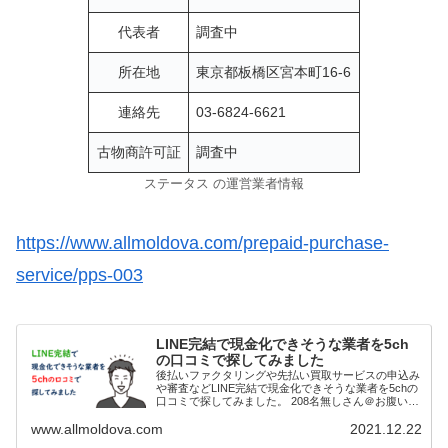
代表者
調査中
所在地
東京都板橋区宮本町16-6
連絡先
03-6824-6621
古物商許可証
調査中
ステータス の運営業者情報
https://www.allmoldova.com/prepaid-purchase-
service/pps-003
LINE完結で現金化できそうな業者を5ch
の口コミで探してみました
後払いファクタリングや先払い買取サービスの申込み
や審査などLINE完結で現金化できそうな業者を5chの
口コミで探してみました。 208名無しさん＠お腹いっ
ぱい。2021/11/03(水) 23:02:36.18ID:fK9u6RZQp>>2...
www.allmoldova.com
2021.12.22