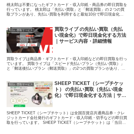
桃太郎は不要になったギフトカード・収入印紙・商品券の即日買取を
行っています。 桃太郎は「先払い買取」と「郵送買取」の２つの買
取プランがあり、先払い買取を利用すると最短10分で即日現金化が
可能なサービスを展開しています。 本記事では、桃太郎の...
買取ライブ の先払い買取（先払
先払い買取サービス
い現金化）で即日現金化する方法
｜サービス内容・詳細情報
買取ライブは商品券・ギフトカード・収入印紙などの即日買取を行っ
ています。 買取ライブは「スピード先払いプラン（先払い買取）」
と「郵送後払いプラン（郵送買取）」の2つの買取プランがあり、
「スピード先払いプラン（先払い買取）」は即日での現金化が...
SHEEP TICKET（シープチケッ
先払い買取サービス
ト） の先払い買取（先払い現金
化）で即日現金化する方法｜サー
ビス内容・詳細情報
SHEEP TICKET（シープチケット）は全国百貨店共通商品券・クレ
ジットカード会社発行のギフトカード・収入印紙・切手などの即日買
取を行っています。 SHEEP TICKET（シープチケット）は「当日買
取り（先払い買取）」「郵送買取り」「...