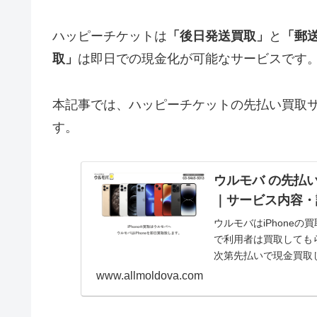
ハッピーチケットは
「
後日発送買取
」
と
「
郵
取
」
は即日での現金化が可能なサービスです
本記事では、ハッピーチケットの先払い買取
す。
ウルモバ の先払
｜サービス内容・
ウルモバはiPhone
で利用者は買取してもら
次第先払いで現金買取
記事で...
www.allmoldova.com