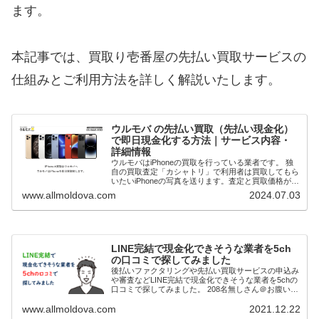
ます。
本記事では、買取り壱番屋の先払い買取サービスの
仕組みとご利用方法を詳しく解説いたします。
ウルモバ の先払い買取（先払い現金化）
で即日現金化する方法｜サービス内容・
詳細情報
ウルモバはiPhoneの買取を行っている業者です。 独
自の買取査定「カシャトリ」で利用者は買取してもら
いたいiPhoneの写真を送ります。査定と買取価格が確
定次第先払いで現金買取してもらうことで即日現金化
www.allmoldova.com
2024.07.03
（最短20分）が可能です。 本記事で...
LINE完結で現金化できそうな業者を5ch
の口コミで探してみました
後払いファクタリングや先払い買取サービスの申込み
や審査などLINE完結で現金化できそうな業者を5chの
口コミで探してみました。 208名無しさん＠お腹いっ
ぱい。2021/11/03(水) 23:02:36.18ID:fK9u6RZQp>>2...
www.allmoldova.com
2021.12.22