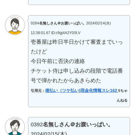
0264
名無しさん＠お腹いっぱい。
2024/02/14(水)
12:38:01.67 ID:c9gj4A2Y0St.V
壱番屋は昨日半日かけて審査までいっ
たけど
今日午前に否決の連絡
チケット侍は申し込みの段階で電話番
号で弾かれたからあきらめた
後払い（ツケ払い)現金化情報スレ162
引用元：
5ちゃ
んねる
0392
名無しさん＠お腹いっぱい。
2024/02/15(木)