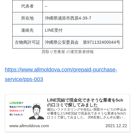
代表者
–
所在地
沖縄県浦添市西原4-39-7
連絡先
LINE受付
古物商許可証
沖縄県公安委員会 第971132400044号
買取り壱番屋 の運営業者情報
https://www.allmoldova.com/prepaid-purchase-
service/pps-003
LINE完結で現金化できそうな業者を5ch
の口コミで探してみました
後払いファクタリングや先払い買取サービスの申込み
や審査などLINE完結で現金化できそうな業者を5chの
口コミで探してみました。 208名無しさん＠お腹いっ
ぱい。2021/11/03(水) 23:02:36.18ID:fK9u6RZQp>>2...
www.allmoldova.com
2021.12.22