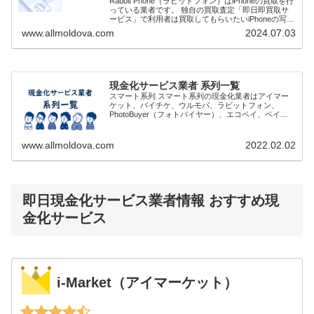
Rabbit Phone（ラビットフォン）はiPhoneの買取を行
っている業者です。 独自の買取査定「即日即買取サ
ービス」で利用者は買取してもらいたいiPhoneの写真
を送ります。査定と買取価格が確定次第先払いで現金
www.allmoldova.com
2024.07.03
買取してもらうことで即日...
現金化サービス業者 系列一覧
スマート系列 スマート系列の現金化業者はアイマー
ケット、バイチケ、ウルモバ、ラビットフォン、
PhotoBuyer（フォトバイヤー）、エコペイ、ペイリ
ー、スマートの8社といわれています。 審査がゆるく
通りやすく、土日祝日営業していることや問い...
www.allmoldova.com
2022.02.02
即日現金化サービス業者情報 おすすめ現
金化サービス
i-Market（アイマーケット）