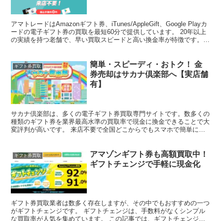
アマトレードはAmazonギフト券、iTunes/AppleGift、Google Playカ
ードの電子ギフト券の買取を最短60分で提供しています。 20年以上
の実績を持つ老舗で、早い買取スピードと高い換金率が特徴です。ア
マトレードの詳細を...
簡単・スピーディ・おトク！ 金
ギフト券買取
券売却はサカナ倶楽部へ【実店舗
有】
サカナ倶楽部は、多くの電子ギフト券買取専門サイトです。数多くの
種類のギフト券を業界最高水準の買取率で現金に換金できることで大
変評判が高いです。 来店不要で全国どこからでもスマホで簡単に利
用できる便利なサービスとなっています。 この記事では、...
アマゾンギフト券も高額買取中！
ギフト券買取
ギフトチェンジで手軽に現金化
ギフト券買取業者は数多く存在しますが、その中でもおすすめの一つ
がギフトチェンジです。 ギフトチェンジは、手数料がなくシンプル
な買取率が人気を集めています。 この記事では、ギフトチェンジの