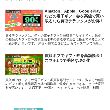
基本情報、特徴、実際の申し込み手順、ネット上の口コミな...
Amazon、Apple、GooglePlay
ギフト券買取
などの電子ギフト券を高値で買い
取るなら買取デラックスがお得！
買取デラックスは、多くの電子ギフト券買取専門サイトです。数多く
の種類のギフト券を業界最高水準の買取率で現金に換金できることで
大変評判が高いです。 来店不要で全国どこからでもスマホで簡単に
利用できる便利なサービスとなっています。 この記事では...
買取ボブでギフト券を高額換金！
ギフト券買取
スマホ1つで手軽な現金化
買取ボブは、多くの電子ギフト券買取専門サイトです。数多くの種類
のギフト券を業界最高水準の買取率で現金に換金できることで大変評
判が高いです。 来店不要で全国どこからでもスマホで簡単に利用で
きる便利なサービスとなっています。 この記事では、買取...