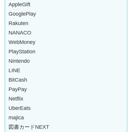
AppleGift
GooglePlay
Rakuten
NANACO
WebMoney
PlayStation
Nintendo
LINE
BitCash
PayPay
Netflix
UberEats
majica
図書カードNEXT